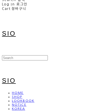
Log In
로그인
Cart
장바구니
SIO
SIO
HOME
SHOP
LOOKBOOK
NOTICE
KOREA