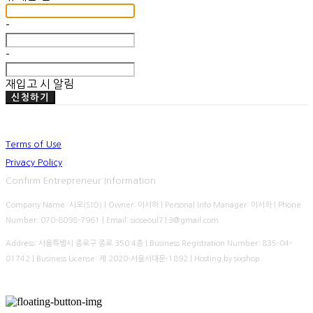
-
-
재입고 시 알림
신청하기
Terms of Use
Privacy Policy
Confirm Entrepreneur Information
Company Name: 시오(SIO) | Owner: 이서하 | Personal Info Manager: 이서하 | Phone
Number: 070-8098-7961 | Email: sioseoul713@gmail.com
Address: 서울특별시 종로구 종로 350 4층 | Business Registration Number:
835-04-
01742
| Business License:
제 2020-서울서대문-1892
| Hosting by sixshop