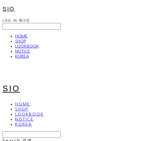
SIO
LOG IN
로그인
HOME
SHOP
LOOKBOOK
NOTICE
KOREA
SIO
HOME
SHOP
LOOKBOOK
NOTICE
KOREA
Search
검색