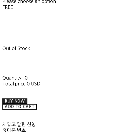
Please choose an option.
FREE
Out of Stock
Quantity
0
Total price
0 USD
BUY NOW
ADD TO CART
재입고 알림 신청
휴대폰 번호