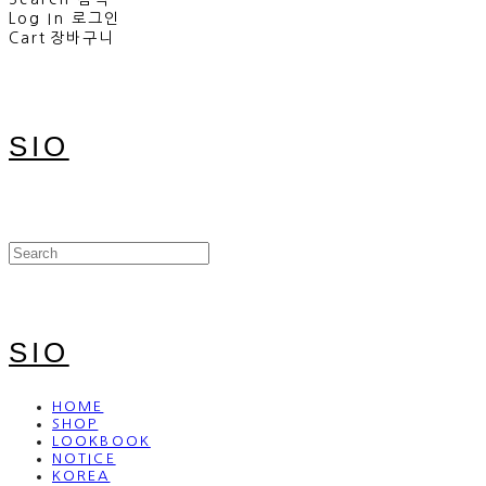
Log In
로그인
Cart
장바구니
SIO
SIO
HOME
SHOP
LOOKBOOK
NOTICE
KOREA