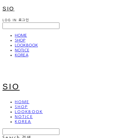
SIO
LOG IN
로그인
HOME
SHOP
LOOKBOOK
NOTICE
KOREA
SIO
HOME
SHOP
LOOKBOOK
NOTICE
KOREA
Search
검색