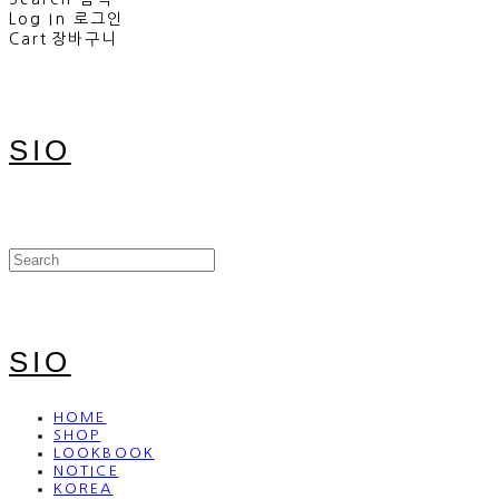
Log In
로그인
Cart
장바구니
SIO
SIO
HOME
SHOP
LOOKBOOK
NOTICE
KOREA