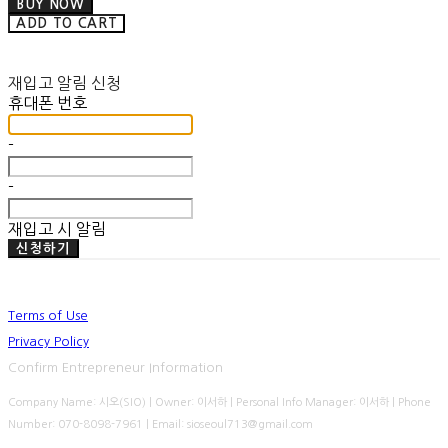
BUY NOW
ADD TO CART
재입고 알림 신청
휴대폰 번호
-
-
재입고 시 알림
신청하기
Terms of Use
Privacy Policy
Confirm Entrepreneur Information
Company Name: 시오(SIO) | Owner: 이서하 | Personal Info Manager: 이서하 | Phone
Number: 070-8098-7961 | Email: sioseoul713@gmail.com