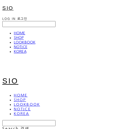
SIO
LOG IN
로그인
HOME
SHOP
LOOKBOOK
NOTICE
KOREA
SIO
HOME
SHOP
LOOKBOOK
NOTICE
KOREA
Search
검색