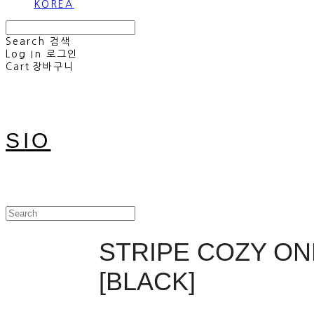
KOREA
Search
검색
Log In
로그인
Cart
장바구니
SIO
STRIPE COZY ON
[BLACK]