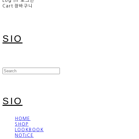
Log In
로그인
Cart
장바구니
SIO
SIO
HOME
SHOP
LOOKBOOK
NOTICE