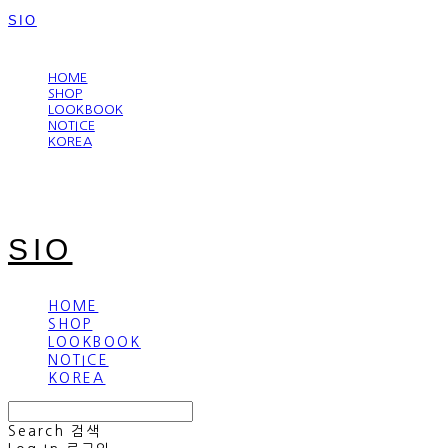
SIO
LOG IN
로그인
HOME
SHOP
LOOKBOOK
NOTICE
KOREA
SIO
HOME
SHOP
LOOKBOOK
NOTICE
KOREA
Search
검색