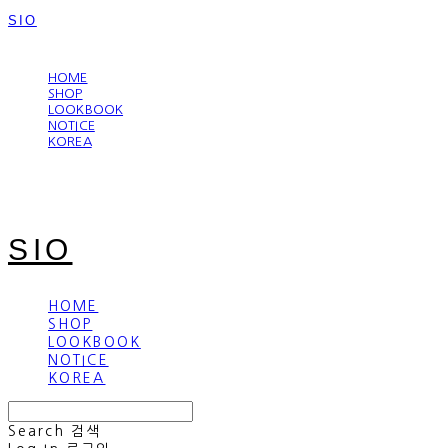
SIO
LOG IN
로그인
HOME
SHOP
LOOKBOOK
NOTICE
KOREA
SIO
HOME
SHOP
LOOKBOOK
NOTICE
KOREA
Search
검색