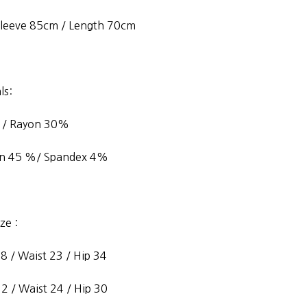
Sleeve 85cm / Length 70cm
ls:
 / Rayon 30%
yon 45 %/ Spandex 4%
ze :
8 / Waist 23 / Hip 34
32 / Waist 24 / Hip 30