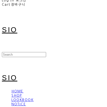
Log In
로그인
Cart
장바구니
SIO
SIO
HOME
SHOP
LOOKBOOK
NOTICE