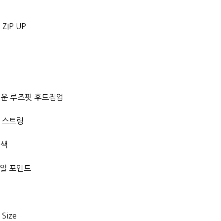
ZIP UP
벼운 루즈핏 후드집업
 스트링
배색
테일 포인트
 Size