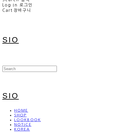
Log In
로그인
Cart
장바구니
SIO
SIO
HOME
SHOP
LOOKBOOK
NOTICE
KOREA