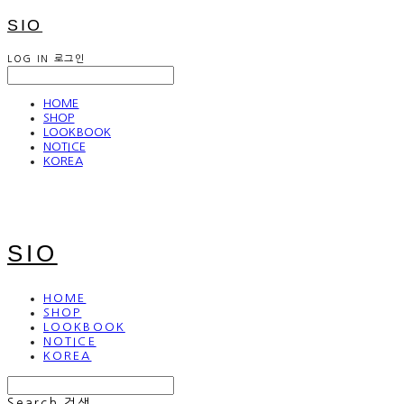
SIO
LOG IN
로그인
HOME
SHOP
LOOKBOOK
NOTICE
KOREA
SIO
HOME
SHOP
LOOKBOOK
NOTICE
KOREA
Search
검색