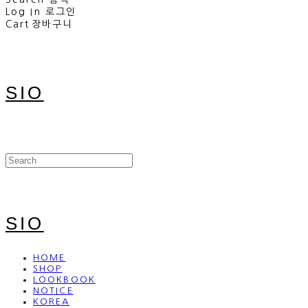
Log In
로그인
Cart
장바구니
SIO
SIO
HOME
SHOP
LOOKBOOK
NOTICE
KOREA