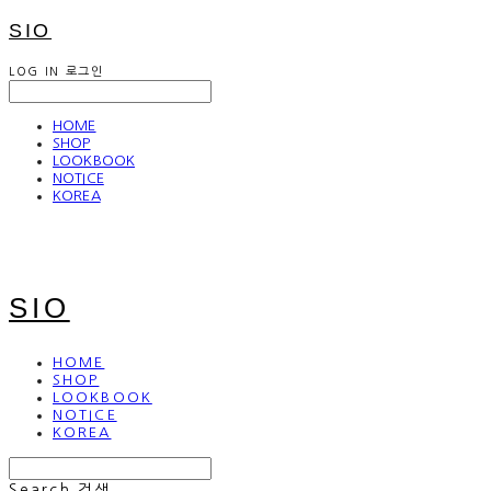
SIO
LOG IN
로그인
HOME
SHOP
LOOKBOOK
NOTICE
KOREA
SIO
HOME
SHOP
LOOKBOOK
NOTICE
KOREA
Search
검색