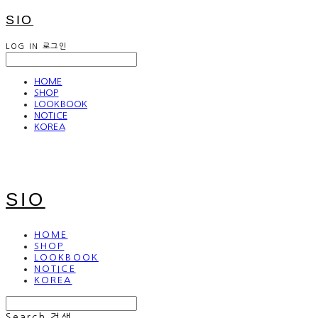
SIO
LOG IN
로그인
HOME
SHOP
LOOKBOOK
NOTICE
KOREA
SIO
HOME
SHOP
LOOKBOOK
NOTICE
KOREA
Search
검색