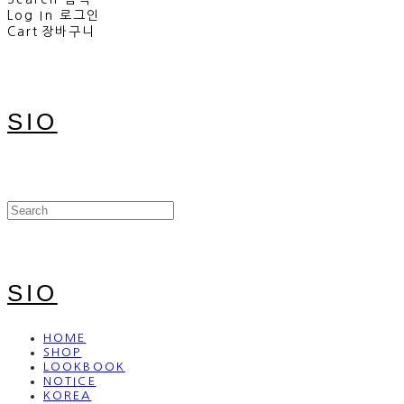
Log In
로그인
Cart
장바구니
SIO
SIO
HOME
SHOP
LOOKBOOK
NOTICE
KOREA