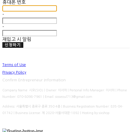
휴대폰 번호
-
-
재입고 시 알림
신청하기
Terms of Use
Privacy Policy
Confirm Entrepreneur Information
Company Name: 시오(SIO) | Owner: 이서하 | Personal Info Manager: 이서하 | Phone
Number: 070-8098-7961 | Email: sioseoul713@gmail.com
Address: 서울특별시 종로구 종로 350 4층 | Business Registration Number:
835-04-
01742
| Business License:
제 2020-서울서대문-1892
| Hosting by sixshop