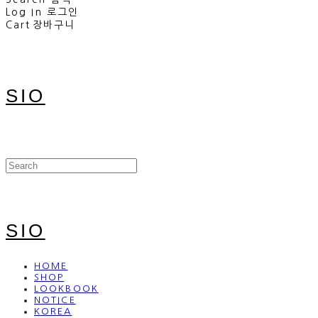
Log In
로그인
Cart
장바구니
SIO
SIO
HOME
SHOP
LOOKBOOK
NOTICE
KOREA