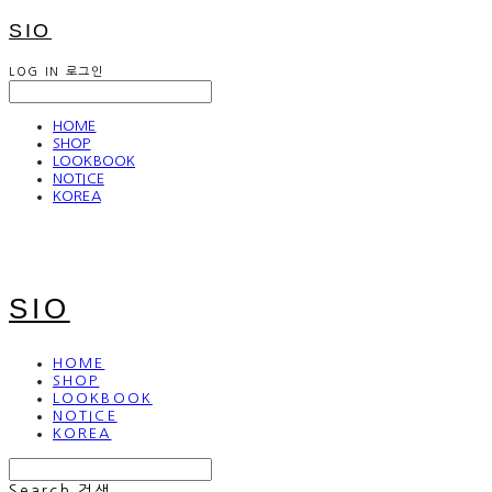
SIO
LOG IN
로그인
HOME
SHOP
LOOKBOOK
NOTICE
KOREA
SIO
HOME
SHOP
LOOKBOOK
NOTICE
KOREA
Search
검색