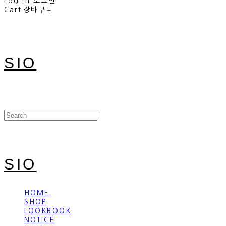
Log In
로그인
Cart
장바구니
SIO
SIO
HOME
SHOP
LOOKBOOK
NOTICE