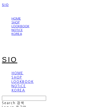
SIO
LOG IN
로그인
HOME
SHOP
LOOKBOOK
NOTICE
KOREA
SIO
HOME
SHOP
LOOKBOOK
NOTICE
KOREA
Search
검색