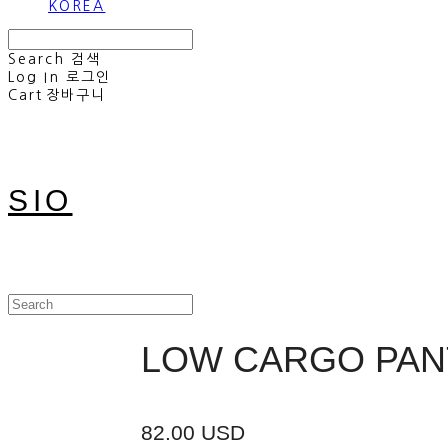
KOREA
Search
검색
Log In
로그인
Cart
장바구니
SIO
LOW CARGO PAN
82.00 USD