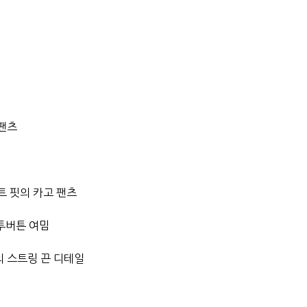
 팬츠
 핏의 카고 팬츠
투버튼 여밈
의 스트링 끈 디테일