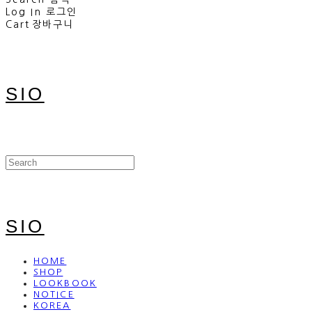
Log In
로그인
Cart
장바구니
SIO
SIO
HOME
SHOP
LOOKBOOK
NOTICE
KOREA