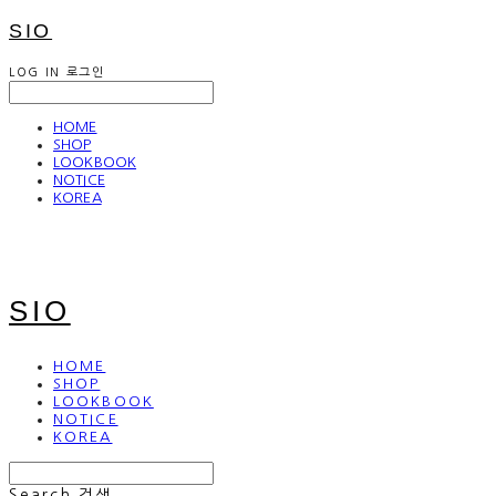
SIO
LOG IN
로그인
HOME
SHOP
LOOKBOOK
NOTICE
KOREA
SIO
HOME
SHOP
LOOKBOOK
NOTICE
KOREA
Search
검색