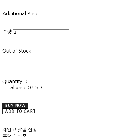
Additional Price
수량
Out of Stock
Quantity
0
Total price
0 USD
BUY NOW
ADD TO CART
재입고 알림 신청
휴대폰 번호