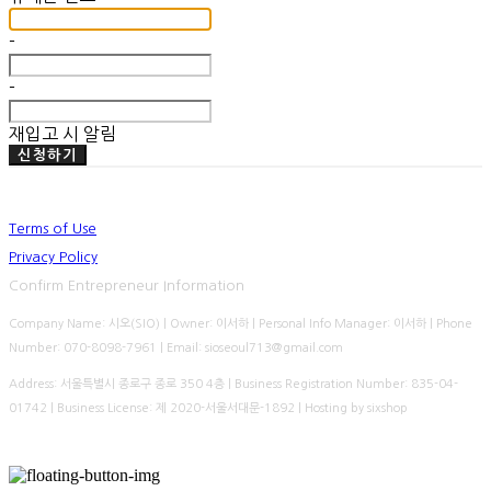
-
-
재입고 시 알림
신청하기
Terms of Use
Privacy Policy
Confirm Entrepreneur Information
Company Name: 시오(SIO) | Owner: 이서하 | Personal Info Manager: 이서하 | Phone
Number: 070-8098-7961 | Email: sioseoul713@gmail.com
Address: 서울특별시 종로구 종로 350 4층 | Business Registration Number:
835-04-
01742
| Business License:
제 2020-서울서대문-1892
| Hosting by sixshop