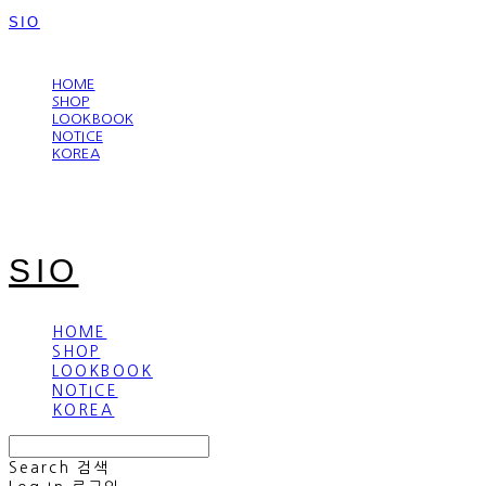
SIO
LOG IN
로그인
HOME
SHOP
LOOKBOOK
NOTICE
KOREA
SIO
HOME
SHOP
LOOKBOOK
NOTICE
KOREA
Search
검색