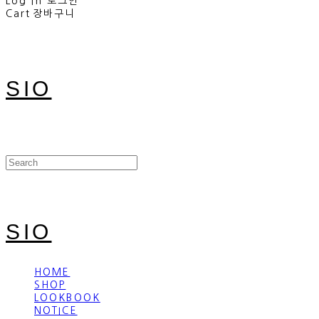
Log In
로그인
Cart
장바구니
SIO
SIO
HOME
SHOP
LOOKBOOK
NOTICE