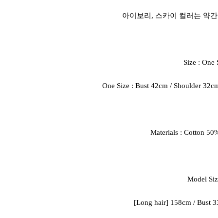
아이보리, 스카이 컬러는 약간
Size : One 
One Size : Bust 42cm / Shoulder 32c
Materials : Cotton 5
Model Siz
[Long hair] 158cm / Bust 33