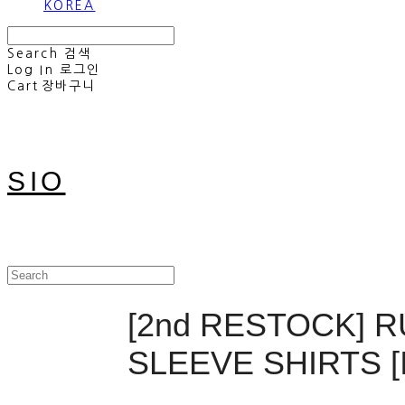
KOREA
Search
검색
Log In
로그인
Cart
장바구니
SIO
[2nd RESTOCK] 
SLEEVE SHIRTS [