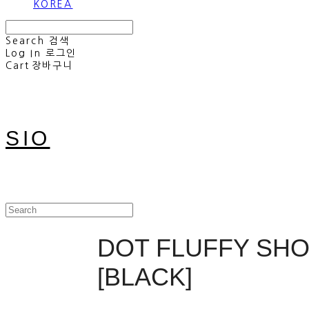
KOREA
Search
검색
Log In
로그인
Cart
장바구니
SIO
DOT FLUFFY SH
[BLACK]