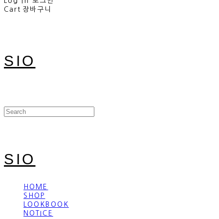
Log In
로그인
Cart
장바구니
SIO
SIO
HOME
SHOP
LOOKBOOK
NOTICE