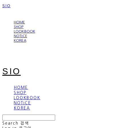
SIO
LOG IN
로그인
HOME
SHOP
LOOKBOOK
NOTICE
KOREA
SIO
HOME
SHOP
LOOKBOOK
NOTICE
KOREA
Search
검색