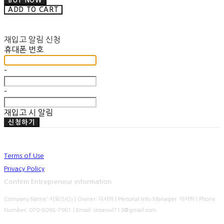
BUY NOW
ADD TO CART
재입고 알림 신청
휴대폰 번호
-
-
재입고 시 알림
신청하기
Terms of Use
Privacy Policy
Confirm Entrepreneur Information
Company Name: 시오(SIO) | Owner: 이서하 | Personal Info Manager: 이서하 | Phone
Number: 070-8098-7961 | Email: sioseoul713@gmail.com