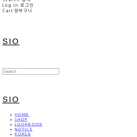
Log In
로그인
Cart
장바구니
SIO
SIO
HOME
SHOP
LOOKBOOK
NOTICE
KOREA