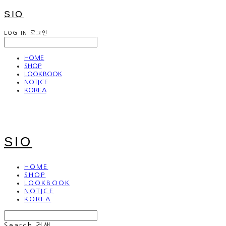
SIO
LOG IN
로그인
HOME
SHOP
LOOKBOOK
NOTICE
KOREA
SIO
HOME
SHOP
LOOKBOOK
NOTICE
KOREA
Search
검색