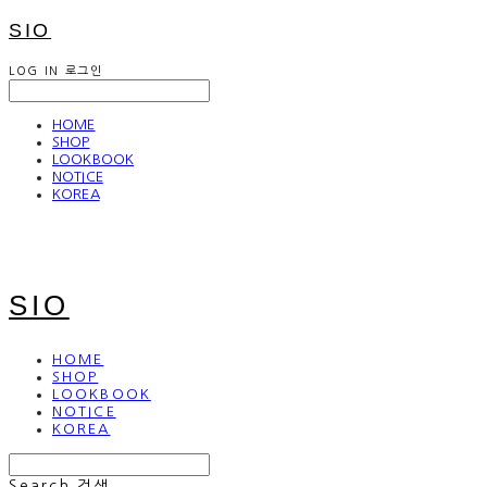
SIO
LOG IN
로그인
HOME
SHOP
LOOKBOOK
NOTICE
KOREA
SIO
HOME
SHOP
LOOKBOOK
NOTICE
KOREA
Search
검색