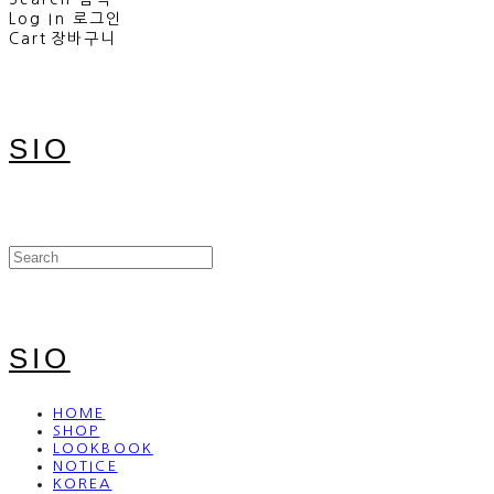
Log In
로그인
Cart
장바구니
SIO
SIO
HOME
SHOP
LOOKBOOK
NOTICE
KOREA