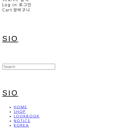
Log In
로그인
Cart
장바구니
SIO
SIO
HOME
SHOP
LOOKBOOK
NOTICE
KOREA