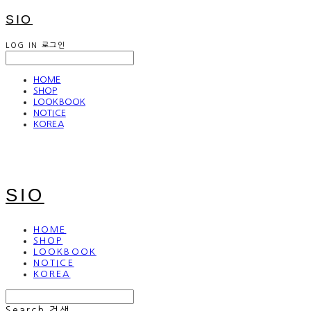
SIO
LOG IN
로그인
HOME
SHOP
LOOKBOOK
NOTICE
KOREA
SIO
HOME
SHOP
LOOKBOOK
NOTICE
KOREA
Search
검색